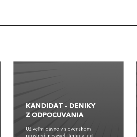
KANDIDAT - DENIKY
Z ODPOCUVANIA
Už veľmi dávno v slovenskom
prostredí nevyšiel literárny text