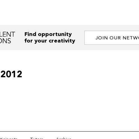
Find opportunity
JOIN OUR NET
for your creativity
 2012