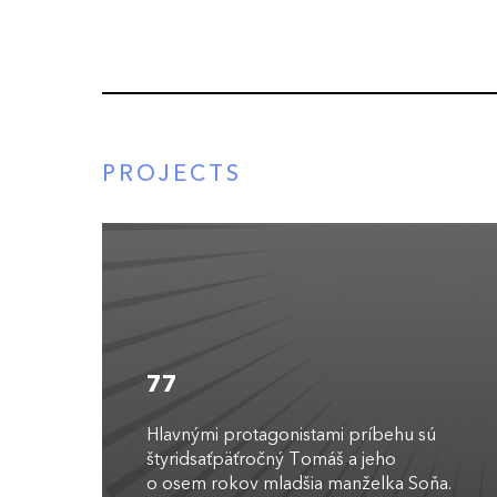
PROJECTS
77
Hlavnými protagonistami príbehu sú
štyridsaťpäťročný Tomáš a jeho
o osem rokov mladšia manželka Soňa.