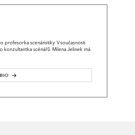
o profesorka scenáristiky. V současnosti
ko konzultantka scénářů. Milena Jelinek má
BIO