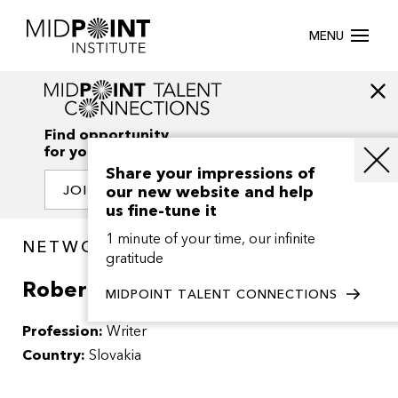
MENU
Find opportunity
for your creativity
Share your impressions of
our new website and help
JOIN OUR NETWORK
us fine-tune it
1 minute of your time, our infinite
NETWORK / PEOPLE
gratitude
Roberta Tothova
MIDPOINT TALENT CONNECTIONS
Profession:
Writer
Country:
Slovakia