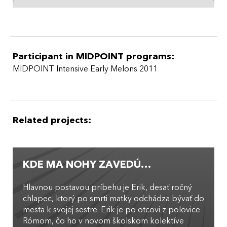
Participant in MIDPOINT programs:
MIDPOINT Intensive Early Melons 2011
Related projects:
KDE MA NOHY ZAVEDÚ…
Hlavnou postavou príbehu je Erik, desať ročný
chlapec, ktorý po smrti matky odchádza bývať do
mesta k svojej sestre. Erik je po otcovi z polovice
Rómom, čo ho v novom školskom kolektíve