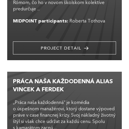
Rómom, čo ho v novom školskom kolektíve
predurčuje ...
MIDPOINT participants:
Roberta Tothova
PROJECT DETAIL
PRÁCA NAŠA KAŽDODENNÁ ALIAS
VINCEK A FERDEK
„Práca naša každodenná“ je komédia
o úspešnom manažérovi, ktorý dostane výpoved
práve v case financnej krízy. Svoj nákladný životný
štýl si však chce udržat za každú cenu. Spolu
s kamarátom zacnú ...