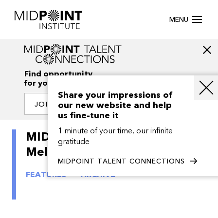
MENU
Find opportunity
for your creativity
Share your impressions of
our new website and help
JOIN OUR NETWORK
us fine-tune it
1 minute of your time, our infinite
MIDPOINT Intensive Early
gratitude
Melons 2011
MIDPOINT TALENT CONNECTIONS
FEATURES
ARCHIVE