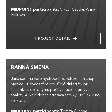
MIDPOINT participants:
Viktor Csudai
Anna
Fifikova
PROJECT DETAIL
RANNÁ SMENA
Jana sedí na verejných záchodoch železničnej
stanice už dvadsať rokov. Celé dni strávi pri
tanieriku s drobnými, počúva rádio a umýva
toalety. Aj keď denne stretáva stovky ľudí, ak k nej
niekto ...
MIDPOINT participants:
Tereza Olhova