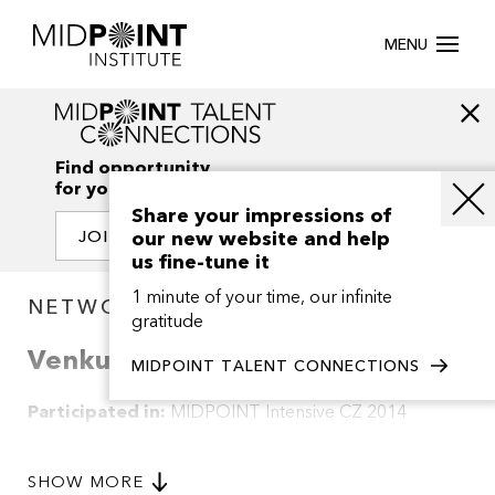
MENU
Find opportunity
for your creativity
Share your impressions of
our new website and help
JOIN OUR NETWORK
us fine-tune it
1 minute of your time, our infinite
NETWORK / PROJECTS
gratitude
Venku
MIDPOINT TALENT CONNECTIONS
Participated in:
MIDPOINT Intensive CZ 2014
Synopsis of this project is not available.
SHOW MORE