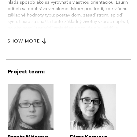
hľadá spôsob ako sa vyrovnať s vlastnou orientáciou. Laurin
príbeh sa odohráva v malomestskom prostredí, kde vládnu
základné hodnoty typu: postav dom, zasaď strom, sploď
syna. Laura sa snažila tento základný životný vzorec napĺňať,
no okolnosti ju prinútili zmieriť sa s tým, že nie každý je
schopný naplniť ho, preto je Laurin príbeh hľadanie vhodnej
modifikácie tohto základného cyklu. (zkráceno)
SHOW MORE
Project team: