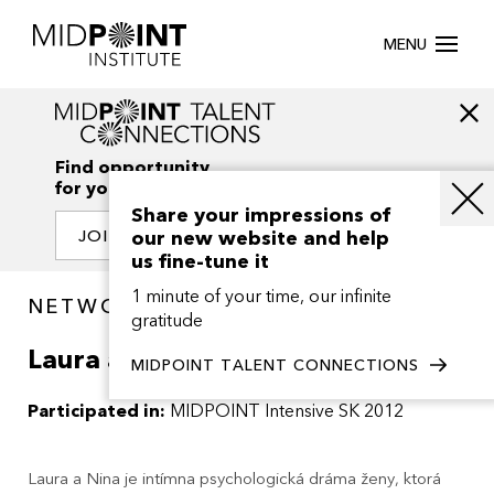
MENU
Find opportunity
for your creativity
Share your impressions of
our new website and help
JOIN OUR NETWORK
us fine-tune it
1 minute of your time, our infinite
NETWORK / PROJECTS
gratitude
Laura a Nina
MIDPOINT TALENT CONNECTIONS
Participated in:
MIDPOINT Intensive SK 2012
Laura a Nina je intímna psychologická dráma ženy, ktorá