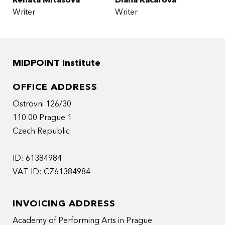
Renata Mitasova
Diana Kacarova
Writer
Writer
MIDPOINT Institute
OFFICE ADDRESS
Ostrovni 126/30
110 00 Prague 1
Czech Republic
ID: 61384984
VAT ID: CZ61384984
INVOICING ADDRESS
Academy of Performing Arts in Prague