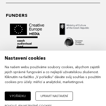
FUNDERS
Nastavení cookies
Na našem webu používáme soubory cookies, abychom zajistili
jejich správné fungování a co nejlepší uživatelskou zkušenost.
Kliknutím na tlačítko „V pořádku“ dáváte svůj souhlas s použitím
cookies pro účely:
měřicí a analytické, marketingové
.
MIDPOINT Institute operates under the
auspices of the Academy of Performing Arts in
Prague.
V POŘÁDKU
UPRAVIT NASTAVENÍ