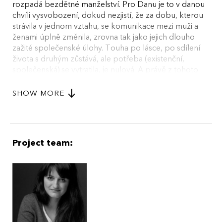
rozpadá bezdětné manželství. Pro Danu je to v danou
chvíli vysvobození, dokud nezjistí, že za dobu, kterou
strávila v jednom vztahu, se komunikace mezi muži a
ženami úplně změnila, zrovna tak jako jejich dlouho
zažité společenské úlohy. Touha po lásce, po sdílení
života s druhým zůstává, ale potřeba (existenční,
společenská) se vytratila, je nulová. A právě z tohoto
paradoxu se klube hlavní téma filmu: zda-li ženská
emancipace nezpůsobila to, že se úlohy žen a mužů
SHOW MORE
zcela prohodily. (zkráceno)
Project team: