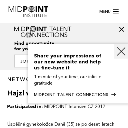
MENU
Find opportunity
for your creativity
Share your impressions of
our new website and help
JOIN OUR NETWORK
us fine-tune it
1 minute of your time, our infinite
NETWORK / PROJECTS
gratitude
Hajzl vsemohouci
MIDPOINT TALENT CONNECTIONS
Participated in:
MIDPOINT Intensive CZ 2012
Úspěšné gynekoložce Daně (35) se po deseti letech